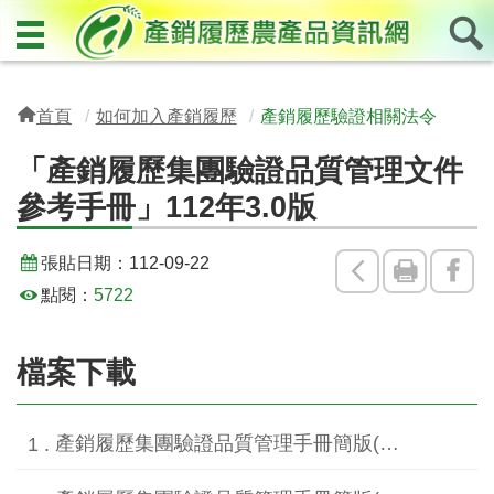
首頁
如何加入產銷履歷
產銷履歷驗證相關法令
「產銷履歷集團驗證品質管理文件
參考手冊」112年3.0版
張貼日期：
112-09-22
回
友
Fac
點閱：
5722
上
善
一
列
檔案下載
頁
印
產銷履歷集團驗證品質管理手冊簡版(3.0版)公告[pdf格式].pdf