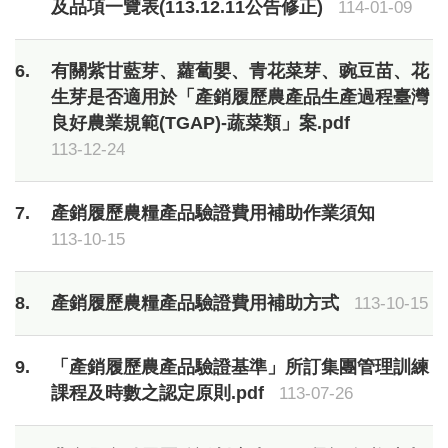
及品項一覽表(113.12.11公告修正)
114-01-09
6
有關紫甘藍芽、蘿蔔嬰、青花菜芽、豌豆苗、花
生芽是否適用於「產銷履歷農產品生產過程臺灣
良好農業規範(TGAP)-蔬菜類」案.pdf
113-12-24
7
產銷履歷農糧產品驗證費用補助作業須知
113-10-15
8
產銷履歷農糧產品驗證費用補助方式
113-10-15
9
「產銷履歷農產品驗證基準」所訂集團管理訓練
課程及時數之認定原則.pdf
113-07-26