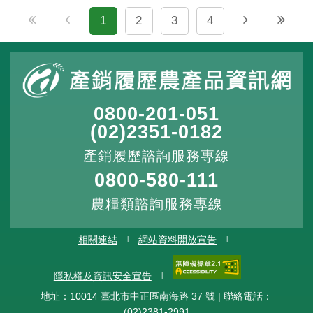
第一頁
回上一頁
下一頁
最
1
2
3
4
0800-201-051
(02)2351-0182
產銷履歷諮詢服務專線
0800-580-111
農糧類諮詢服務專線
相關連結
網站資料開放宣告
隱私權及資訊安全宣告
地址：10014 臺北市中正區南海路 37 號 | 聯絡電話：
(02)2381-2991