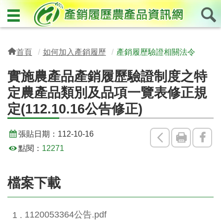
首頁
如何加入產銷履歷
產銷履歷驗證相關法令
實施農產品產銷履歷驗證制度之特
定農產品類別及品項一覽表修正規
定(112.10.16公告修正)
張貼日期：
112-10-16
回
友
Fac
點閱：
12271
上
善
一
列
檔案下載
頁
印
1120053364公告.pdf