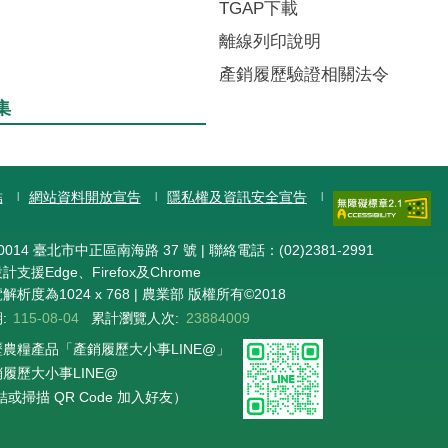
TGAP下載
離線列印說明
產銷履歷驗證相關法令
集
結
網站資料開放宣告
隱私權及資訊安全宣告
014 臺北市中正區南海路 37 號 | 聯絡電話：(02)2381-2991
支援Edge、Firefox及Chrome
析度為1024 x 768 | 農業部 版權所有©2018
:
115-08-04
累計瀏覽人次:
23884009
農糧產品「產銷履歷大小事LINE@」
履歷大小事LINE@
結或掃描 QR Code 加入好友）