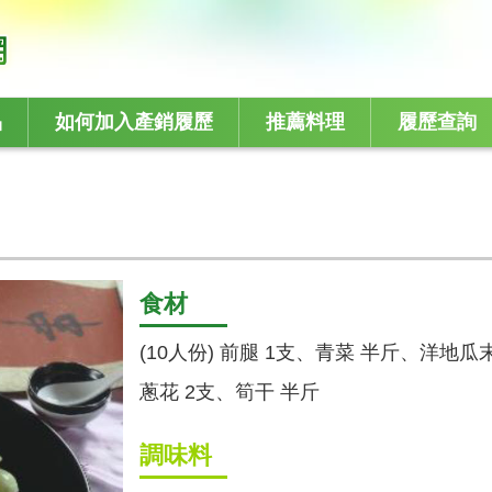
品
如何加入產銷履歷
推薦料理
履歷查詢
食材
(10人份) 前腿 1支、青菜 半斤、洋地
蔥花 2支、筍干 半斤
調味料