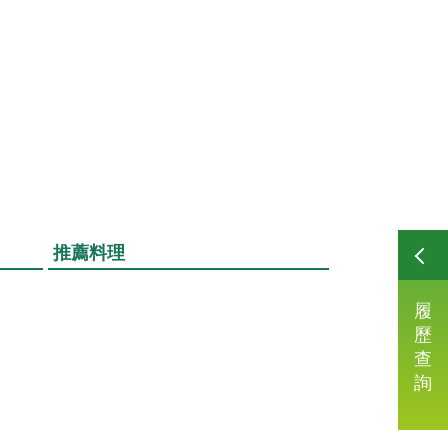
推薦料理
履
歷
查
詢