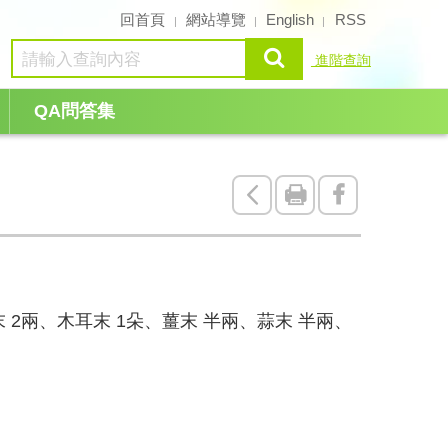
回首頁
網站導覽
English
RSS
查詢
進階查詢
QA問答集
回
友
Facebook
上
善
一
列
頁
印
瓜末 2兩、木耳末 1朵、薑末 半兩、蒜末 半兩、