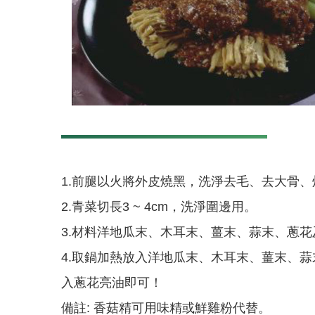
1.前腿以火將外皮燒黑，洗淨去毛、去大骨
2.青菜切長3 ~ 4cm，洗淨圍邊用。
3.材料洋地瓜末、木耳末、薑末、蒜末、蔥
4.取鍋加熱放入洋地瓜末、木耳末、薑末、
入蔥花亮油即可！
備註: 香菇精可用味精或鮮雞粉代替。