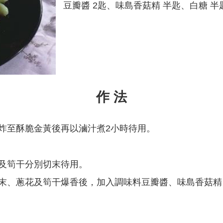
豆瓣醬 2匙、味島香菇精 半匙、白糖 半
作 法
、炸至酥脆金黃後再以滷汁煮2小時待用。
花及筍干分別切末待用。
蒜末、蔥花及筍干爆香後，加入調味料豆瓣醬、味島香菇