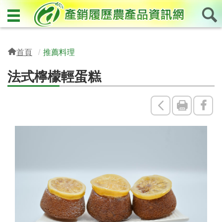
首頁
推薦料理
法式檸檬輕蛋糕
回
友
Fac
上
善
一
列
頁
印