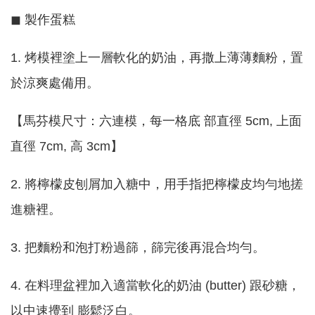
◼ 製作蛋糕
1. 烤模裡塗上一層軟化的奶油，再撒上薄薄麵粉，置
於涼爽處備用。
【馬芬模尺寸：六連模，每一格底 部直徑 5cm, 上面
直徑 7cm, 高 3cm】
2. 將檸檬皮刨屑加入糖中，用手指把檸檬皮均勻地搓
進糖裡。
3. 把麵粉和泡打粉過篩，篩完後再混合均勻。
4. 在料理盆裡加入適當軟化的奶油 (butter) 跟砂糖，
以中速攪到 膨鬆泛白。