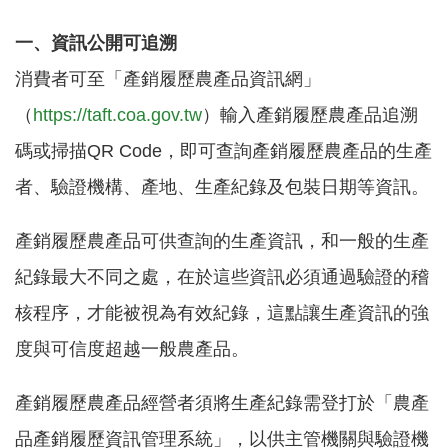
一、資訊公開可追溯
消費者可至「產銷履歷農產品資訊網」
（
https://taft.coa.gov.tw
）輸入產銷履歷農產品追溯
碼或掃描QR Code，即可查詢產銷履歷農產品的生產
者、驗證機構、產地、生產紀錄及包裝日期等資訊。
產銷履歷農產品可供查詢的生產資訊，和一般的生產
紀錄最大不同之處，在於這些資訊必須通過驗證的稽
核程序，才能被視為有效紀錄，這點讓生產資訊的強
度與可信度超越一般農產品。
產銷履歷農產品經營者須將生產紀錄需登打於「農產
品產銷履歷資訊管理系統」，以供主管機關與驗證機