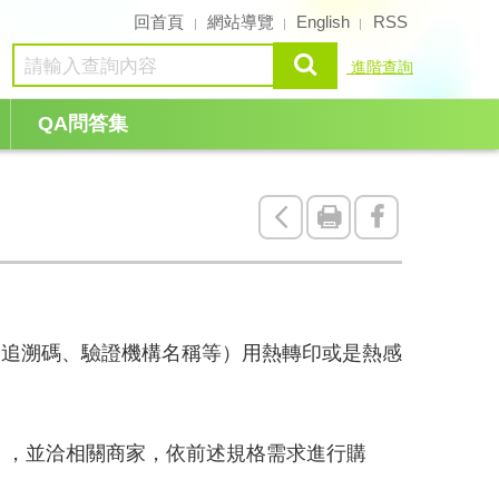
回首頁
網站導覽
English
RSS
查詢
進階查詢
QA問答集
回
友
Facebook
上
善
一
列
：追溯碼、驗證機構名稱等）用熱轉印或是熱感
頁
印
），並洽相關商家，依前述規格需求進行購