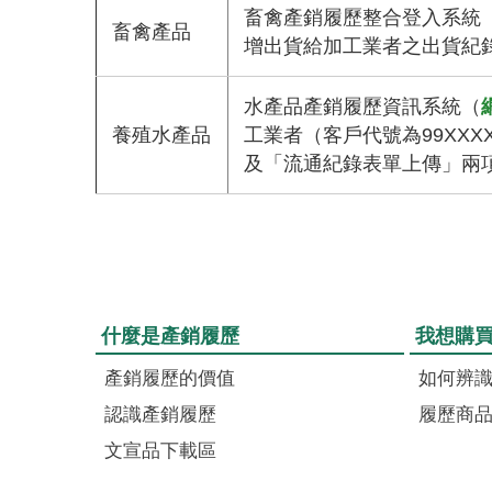
畜禽產銷履歷整合登入系統
畜禽產品
增出貨給加工業者之出貨紀
水產品產銷履歷資訊系統（
養殖水產品
工業者（客戶代號為99XX
及「流通紀錄表單上傳」兩
什麼是產銷履歷
我想購
產銷履歷的價值
如何辨
認識產銷履歷
履歷商
文宣品下載區