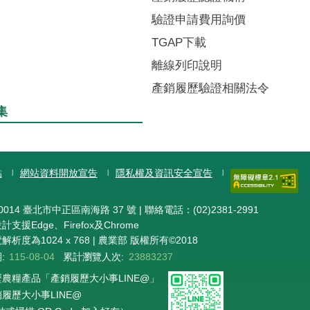
驗證申請費用詢價
TGAP下載
離線列印說明
產銷履歷驗證相關法令
集
結
網站資料開放宣告
隱私權及資訊安全宣告
014 臺北市中正區南海路 37 號 | 聯絡電話：(02)2381-2991
支援Edge、Firefox及Chrome
析度為1024 x 768 | 農業部 版權所有©2018
:
115-08-04
累計瀏覽人次:
23883237
農糧產品「產銷履歷大小事LINE@」
履歷大小事LINE@