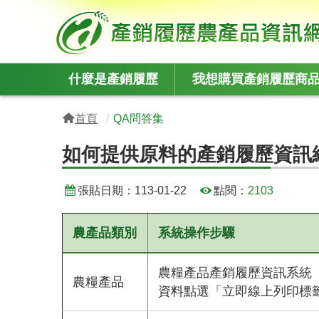
:::
什麼是產銷履歷
我想購買產銷履歷商
:::
首頁
QA問答集
如何提供原料的產銷履歷資訊
張貼日期：
113-01-22
點閱：
2103
農產品類別
系統操作步驟
農糧產品產銷履歷資訊系統
農糧產品
資料點選「立即線上列印標