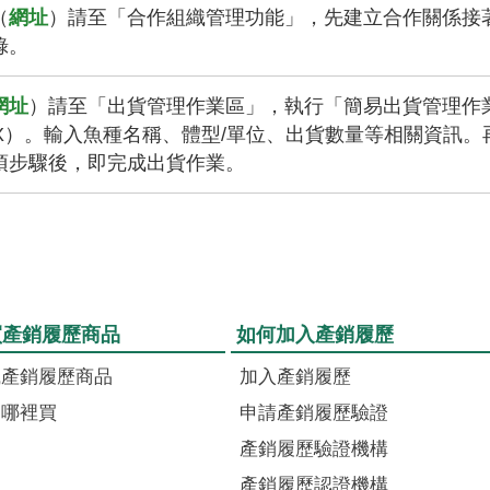
（
網址
）請至「合作組織管理功能」，先建立合作關係接
錄。
網址
）請至「出貨管理作業區」，執行「簡易出貨管理作
XX）。輸入魚種名稱、體型/單位、出貨數量等相關資訊
項步驟後，即完成出貨作業。
買產銷履歷商品
如何加入產銷履歷
識產銷履歷商品
加入產銷履歷
品哪裡買
申請產銷履歷驗證
產銷履歷驗證機構
產銷履歷認證機構