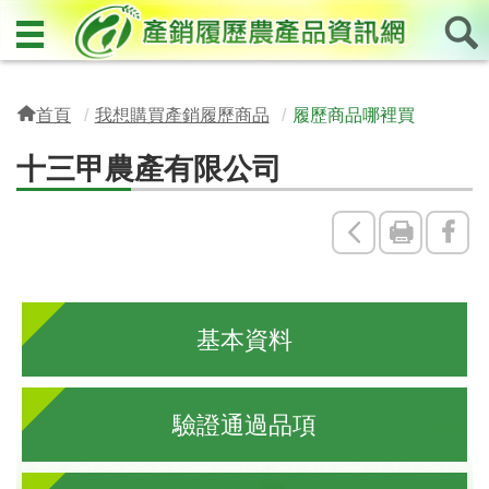
首頁
我想購買產銷履歷商品
履歷商品哪裡買
十三甲農產有限公司
回
友
Fac
上
善
一
列
基本資料
頁
印
驗證通過品項