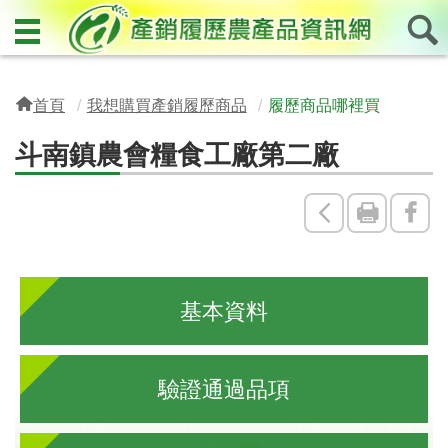
首頁
我想購買產銷履歷商品
履歷商品哪裡買
斗南鎮農會糧食工廠第二廠
回
友
Fac
上
善
一
列
基本資料
頁
印
驗證通過品項