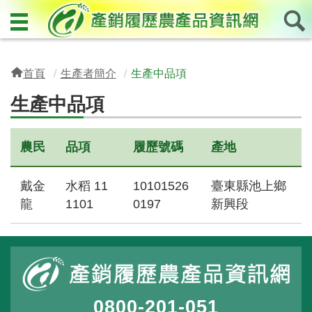
首頁
生產者簡介
生產中品項
生產中品項
農民
品項
履歷號碼
產地
戴金
水稻 11
10101526
臺東縣池上鄉
龍
1101
0197
新興段
0800-201-051