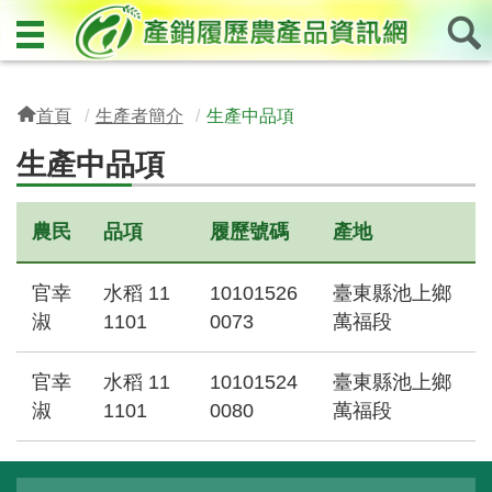
首頁
生產者簡介
生產中品項
生產中品項
農民
品項
履歷號碼
產地
官幸
水稻 11
10101526
臺東縣池上鄉
淑
1101
0073
萬福段
官幸
水稻 11
10101524
臺東縣池上鄉
淑
1101
0080
萬福段