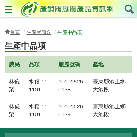
首頁
生產者簡介
生產中品項
生產中品項
農民
品項
履歷號碼
產地
林俊
水稻 11
10101526
臺東縣池上鄉
榮
1101
0138
大池段
林俊
水稻 11
10101526
臺東縣池上鄉
榮
1101
0139
大池段