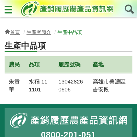
首頁
生產者簡介
生產中品項
生產中品項
農民
品項
履歷號碼
產地
朱貴
水稻 11
13042826
高雄市美濃區
華
1101
0606
吉安段
0800-201-051