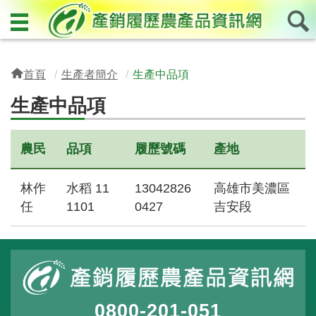
首頁
生產者簡介
生產中品項
生產中品項
農民
品項
履歷號碼
產地
林作
水稻 11
13042826
高雄市美濃區
任
1101
0427
吉安段
0800-201-051