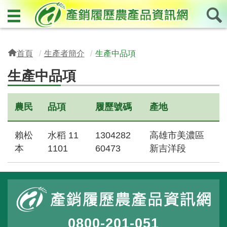
首頁
生產者簡介
生產中品項
生產中品項
農民
品項
履歷號碼
產地
賴松
水稻 11
1304282
高雄市美濃區
本
1101
60473
新吉洋段
0800-201-051