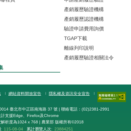
產銷履歷驗證機構
產銷履歷認證機構
驗證申請費用詢價
TGAP下載
離線列印說明
產銷履歷驗證相關法令
集
結
網站資料開放宣告
隱私權及資訊安全宣告
014 臺北市中正區南海路 37 號 | 聯絡電話：(02)2381-2991
支援Edge、Firefox及Chrome
析度為1024 x 768 | 農業部 版權所有©2018
:
115-08-04
累計瀏覽人次:
23884251