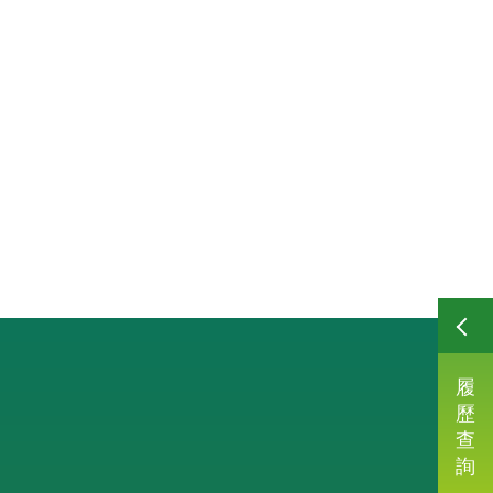
履
歷
查
詢