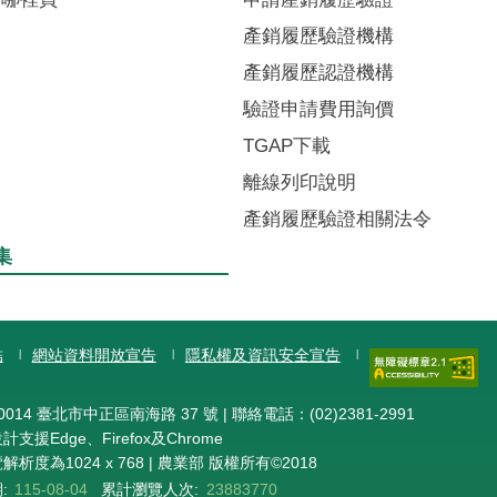
產銷履歷驗證機構
產銷履歷認證機構
驗證申請費用詢價
TGAP下載
離線列印說明
產銷履歷驗證相關法令
集
結
網站資料開放宣告
隱私權及資訊安全宣告
014 臺北市中正區南海路 37 號 | 聯絡電話：(02)2381-2991
支援Edge、Firefox及Chrome
析度為1024 x 768 | 農業部 版權所有©2018
:
115-08-04
累計瀏覽人次:
23883770