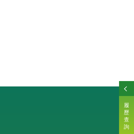
履
歷
查
詢