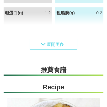
作業內容(Detail)：
栽培防治
粗蛋白(g)
1.2
粗脂肪(g)
0.2
2024/03/03
總碳水化合物(g)
2.6
膳食纖維(g)
1
作業種類(Process)：
糖質總量(g)
葡萄糖(g)
田間栽培管理
推薦食譜
作業內容(Detail)：
灌溉/澆水
鈉(mg)
14
鉀(mg)
171
Recipe
2024/03/07
鈣(mg)
51
鎂(mg)
11