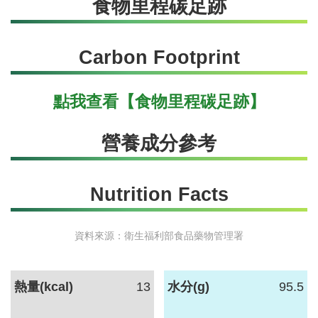
食物里程碳足跡
作業種類(Process)：
Carbon Footprint
田間栽培管理
點我查看【食物里程碳足跡】
作業內容(Detail)：
灌溉/澆水
營養成分參考
Nutrition Facts
2024/03/01
資料來源：衛生福利部食品藥物管理署
作業種類(Process)：
熱量(kcal)
13
水分(g)
95.5
有害生物防治