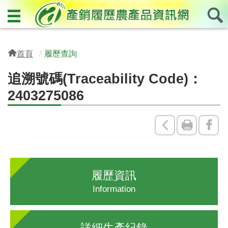
首頁
履歷查詢
追溯號碼(Traceability Code)：
2403275086
回
友
Fac
上
善
一
列
履歷資訊
頁
印
Information
詳細生產紀錄