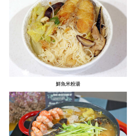
作業種類(Process)：
鐵(mg)
0.5
鋅(mg)
0.3
施肥
作業內容(Detail)：
基肥
磷(mg)
35
銅(ug)
鮮魚米粉湯
維生素A效力(1)(I.U.)
17
維生素A效力(2)(RE)
2024/03/09
(ug)
1.7
作業種類(Process)：
α-胡蘿蔔素(ug)
0
β-胡蘿蔔素(ug)
10
田間栽培管理