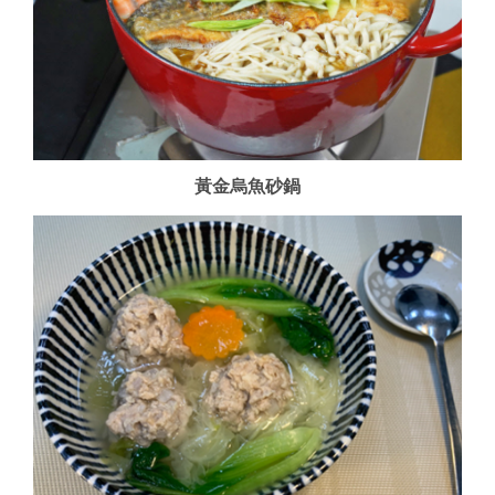
作業內容(Detail)：
維生素E效力(α-TE)
維生素E總量(mg)
0.15
灌溉/澆水
(mg)
0.14
維生素B1(mg)
0.03
2024/03/15
黃金烏魚砂鍋
作業種類(Process)：
維生素B2(mg)
0.03
菸鹼素(mg)
0.46
有害生物防治
作業內容(Detail)：
維生素B6(mg)
0.11
維生素B12(ug)
施用防治資材
葉酸(ug)
維生素C(mg)
17.3