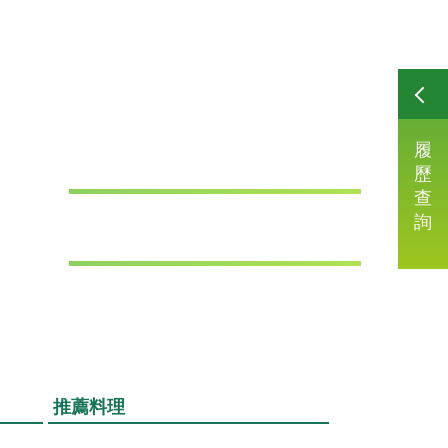
履
歷
查
詢
推薦料理