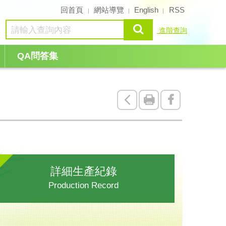
回首頁
網站導覽
English
RSS
查詢
進階查詢
QA問答集
回
友
Facebook
上
善
一
列
頁
印
詳細生產紀錄
Production Record