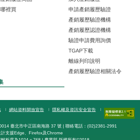
品哪裡買
申請產銷履歷驗證
類(Process)：
有害生物防治
產銷履歷驗證機構
業內容(Detail)：
施用防治資材
產銷履歷認證機構
驗證申請費用詢價
TGAP下載
離線列印說明
類(Process)：
採收
產銷履歷驗證相關法令
業內容(Detail)：
採收
集
結
網站資料開放宣告
隱私權及資訊安全宣告
014 臺北市中正區南海路 37 號 | 聯絡電話：(02)2381-2991
支援Edge、Firefox及Chrome
析度為1024 x 768 | 農業部 版權所有©2018