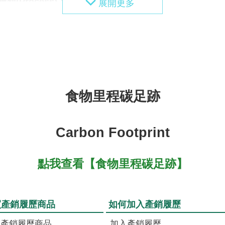
類(Process)：
種植/種苗繁殖
業內容(Detail)：
定植(移植)
類(Process)：
施肥
食物里程碳足跡
業內容(Detail)：
基肥
備註說明(Note)：
水耕循環養液
Carbon Footprint
點我查看【食物里程碳足跡】
類(Process)：
有害生物防治
業內容(Detail)：
施用防治資材
買產銷履歷商品
如何加入產銷履歷
識產銷履歷商品
加入產銷履歷