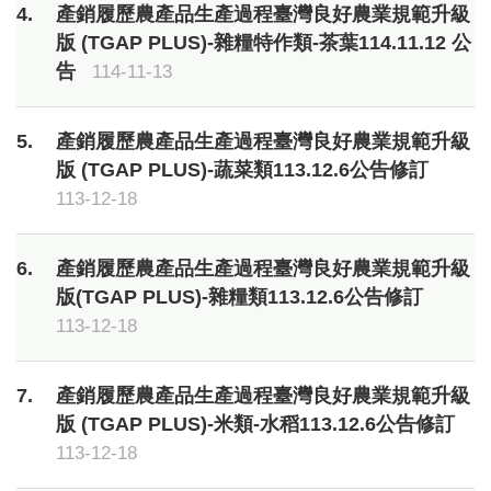
4
產銷履歷農產品生產過程臺灣良好農業規範升級
版 (TGAP PLUS)-雜糧特作類-茶葉114.11.12 公
告
114-11-13
5
產銷履歷農產品生產過程臺灣良好農業規範升級
版 (TGAP PLUS)-蔬菜類113.12.6公告修訂
113-12-18
6
產銷履歷農產品生產過程臺灣良好農業規範升級
版(TGAP PLUS)-雜糧類113.12.6公告修訂
113-12-18
7
產銷履歷農產品生產過程臺灣良好農業規範升級
版 (TGAP PLUS)-米類-水稻113.12.6公告修訂
113-12-18