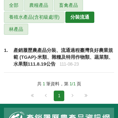
全部
農糧產品
畜禽產品
養殖水產品(含初級處理)
分裝流通
林產品
1
產銷履歷農產品分裝、流通過程臺灣良好農業規
範 (TGAP)-米類、雜糧及特用作物類、蔬菜類、
水果類111.8.19公告
111-08-23
共
1
筆資料，第
1/1
頁
第一頁
回上一頁
下一頁
最後一頁
1