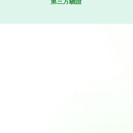
第三方驗證