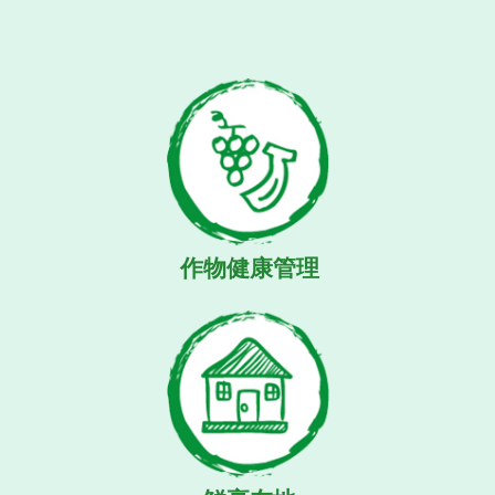
作物健康管理