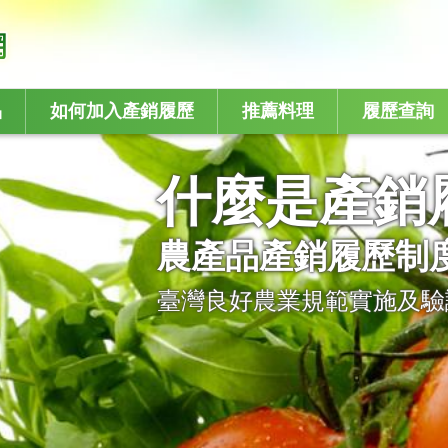
品
如何加入產銷履歷
推薦料理
履歷查詢
什麼是產銷
農產品產銷履歷制
臺灣良好農業規範實施及驗