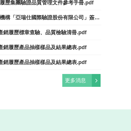
履歷集團驗證品質管理文件參考手冊.pdf
限公司」簽約之農產品經營者，得於中華民國一百十五年一月十六日起至同年七月十四日止，改與其他產銷履歷驗證機構簽訂驗證契約，並自即日生效。
品產銷履歷標章查驗、品質檢驗清冊.pdf
肉產銷履歷產品抽樣樣品及結果總表.pdf
畜產銷履歷產品抽樣樣品及結果總表.pdf
更多消息