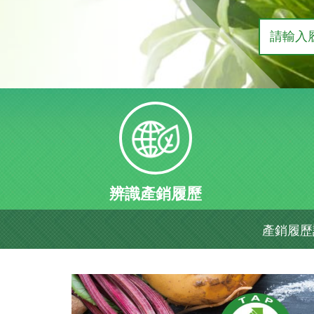
辨識產銷履歷
產銷履歷諮