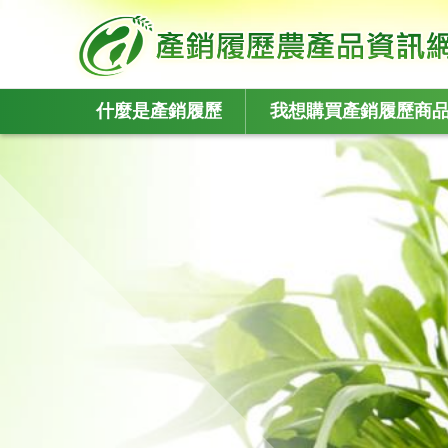
:::
什麼是產銷履歷
我想購買產銷履歷商
:::