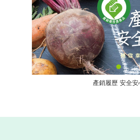
產銷履歷 安全安