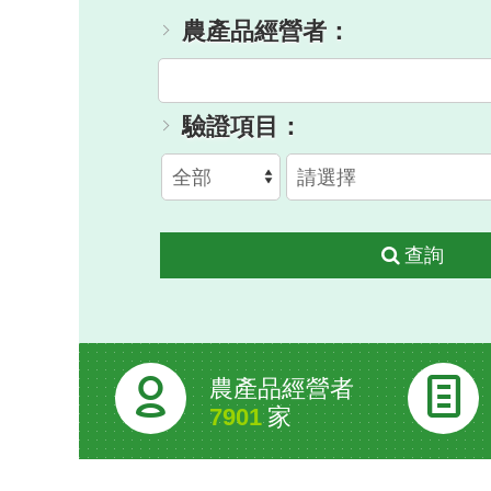
農產品經營者：
驗證項目：
查詢
農產品經營者
7901
家