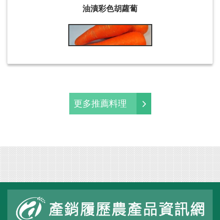
油漬彩色胡蘿蔔
更多推薦料理