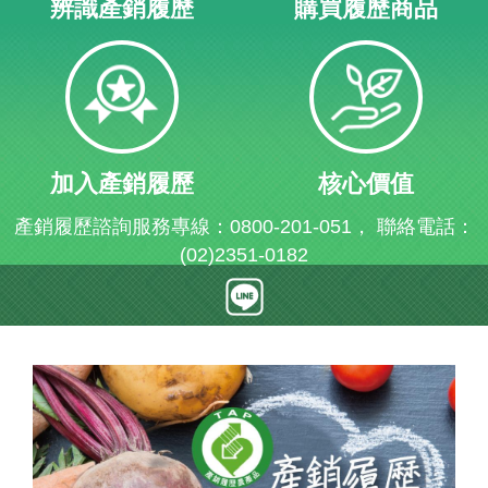
辨識產銷履歷
購買履歷商品
加入產銷履歷
核心價值
產銷履歷諮詢服務專線：0800-201-051， 聯絡電話：
(02)2351-0182