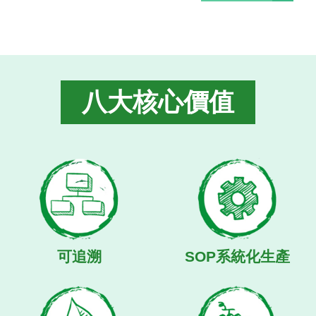
八大核心價值
可追溯
SOP系統化生產